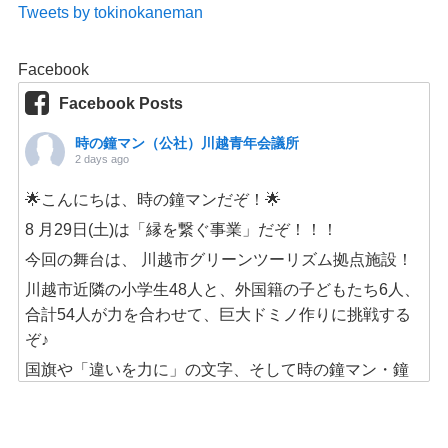
Tweets by tokinokaneman
Facebook
Facebook Posts
時の鐘マン（公社）川越青年会議所
2 days ago
🌟こんにちは、時の鐘マンだぞ！🌟
8 月29日(土)は「縁を繋ぐ事業」だぞ！！！
今回の舞台は、 川越市グリーンツーリズム拠点施設！
川越市近隣の小学生48人と、外国籍の子どもたち6人、
合計54人が力を合わせて、巨大ドミノ作りに挑戦する
ぞ♪
国旗や「違いを力に」の文字、そして時の鐘マン・鐘
美まで、
みんなで一つの作品を完成させるんだ！