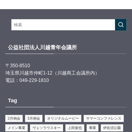
ドミノ作りを通して、
考える力・協力する力・仲間を思いやる心を育み、 国
や言葉の違いを超えて、新しい「縁」をつないでいく
ぞ！！
そしてドミノが完成した後は… ブラジル料理にチャレ
ンジ🇧🇷！！
公益社団法人川越青年会議所
みんなでシュラスコとパステウを作って、
最後は笑顔で「いただきます！」 🍖✨
〒350-8510
一緒に作って、
埼玉県川越市仲町1-12（川越商工会議所内）
一緒に食べて、
電話：049-229-1810
一緒に笑う。
きっと忘れられない夏の思い出になるぞ！！
Tag
「違いを力に。仲間と作る最高のゴール！」
時の鐘マンも会場でみんなを待っているぞ！！✨✨
2月例会
3月例会
オリジナルムービー
サマーコンファレンス
#
...
もっと見る
メイン事業
ヴェソラウスキー
上田俊也
事業
伊佐沼公園
写真