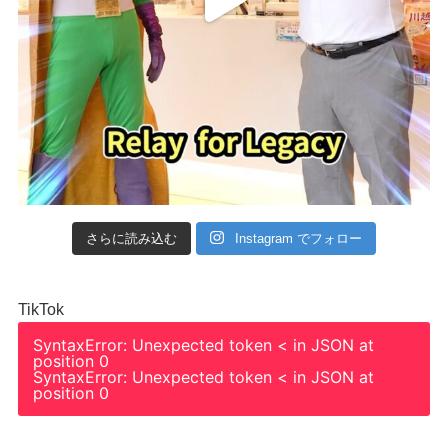
さらに読み込む
Instagram でフォロー
TikTok
SyntaxError: Unexpected token < in JSON at
position 0
SyntaxError: Unexpected token < in JSON at
position 0