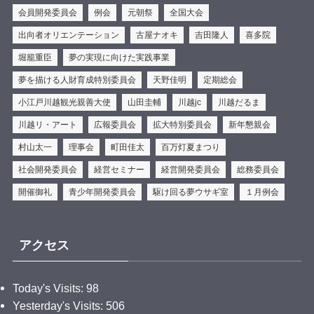
会員開発委員会
例会
元朝祭
全国大会
View on Facebook
·
Share
出向者オリエンテーション
古屋ナオキ
吉田隆人
喜多院
時の鐘マン（公社）川越青年会議所
is at 彩乃菓
堀籠重臣
夢の実現に向けた実践事業
AYANOKA.
夢を描ける人財育成特別委員会
天野佳明
定期総会
2 days ago
小江戸川越観光親善大使
山田圭輔
川越jc
川越だるま
.
／
川越リ・アート
広報委員会
拡大特別委員会
新年懇親会
Relay for Legacy 第７弾🎊
村山太一
理事会
町田佳太
百万灯夏まつり
＼
社会開発委員会
経営セミナー
経営開発委員会
総務委員会
皆さん、こんにちは✨時の鐘マンだ🦸‍♂️
開催御礼
青少年開発委員会
駆け回る夢ウサギ室
１月例会
ご縁を繋ぐ事業【Relay for Legacy】
第７弾は『和菓子屋カフェ彩乃菓』様に行ってきたぞ
アクセス
🫡
川越が大好きで歴史を残して行くために商店街の副会
Today's Visits:
98
長をやっていたり様々なところで活躍している店主に
Yesterday's Visits:
506