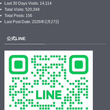
拍手👏
Last 30 Days Visits:
14,114
そして地元の食材や旬な果物を使った美味しそうなお
Total Visits:
520,349
菓子の数々に、時の鐘マンもお腹が鳴りっぱなしだっ
Total Posts:
156
たぞ🤤
Last Post Date:
2026年2月27日
次回も楽しみにしてくれよな☝️
.
公式LINE
Relay for Legacy👍🌈✨
.
後援：川越市・(公社)小江戸川越観光協会・川越商工会
議所
.
#呉服笠間
#川越唐桟
#川越青年会議所
#川越jc
#フォロ
ーバック100
動画
View on Facebook
·
Share