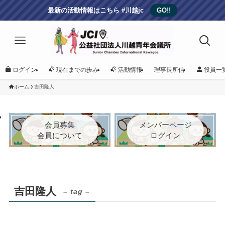
最新の活動情報はこちら #川越jc
GO!!
ログイン
現在までの歩み
活動情報
理事長所信
役員一
ホーム
吉田隆人
会員募集
メンバーページ
会員について
ログイン
吉田隆人
– tag –