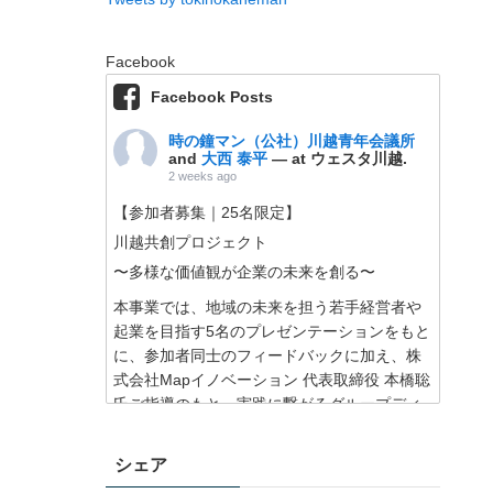
Facebook
Facebook Posts
時の鐘マン（公社）川越青年会議所
and
大西 泰平
— at ウェスタ川越.
2 weeks ago
【参加者募集｜25名限定】
川越共創プロジェクト
〜多様な価値観が企業の未来を創る〜
本事業では、地域の未来を担う若手経営者や
起業を目指す5名のプレゼンテーションをもと
に、参加者同士のフィードバックに加え、株
式会社Mapイノベーション 代表取締役 本橋聡
氏ご指導のもと、実践に繋がるグループディ
スカッションを行うことで、企業と地域の発
展に繋がる絆を深めていただきます。
シェア
さらに、株式会社スタメン 代表取締役 大西泰