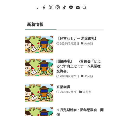
平氏を講師にお迎えし、「持続可能な企業経
営の在り方」をテーマにご講演いただきま
す。人と組織を繋ぐ経営の実践から、これか
らの企業づくりや持続可能な企業経営の在り
新着情報
方を考えるきっかけを創出します。
このような方におすすめです！
【経営セミナー 満席御礼】
✔ 他業種の経営者・若手経営者と交流したい
2026年2月26日
未分類
方
✔ 新たなビジネスのヒントを得たい方
✔ 地域とのつながりを広げたい方
[開催御礼] 2月例会「伝え
る“力”向上セミナー＆異業種
✔ 自社の強みや価値を見つめ直したい方
交流会」
✔ 持続可能な企業経営
...
もっと見る
2026年2月20日
未分類
Sign Up
京都会議
2026年2月7日
未分類
写真
View on Facebook
·
Share
１月定期総会・新年懇親会 開
催
時の鐘マン（公社）川越青年会議所
is