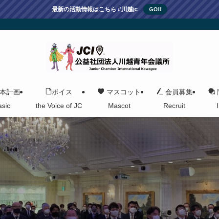
最新の活動情報はこちら #川越jc
GO!!
本計画
ボイス
マスコット
会員募集
asic
the Voice of JC
Mascot
Recruit