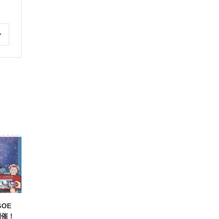
第６弾は『呉服 笠間』様に行ってきたぞ🫡
こちらは、明治43年創業の歴史ある素晴らし
い呉服店だったぞ🤝
中でも川越唐桟という木綿を使った織物の美
しさには、時の鐘マンも心奪われたな🥺✨
次回も楽しみにしてくれよな☝️
.
Relay for Legacy👍🌈✨
.
後援：川越市・(公社)小江戸川越観光協会・川
越商工会議所
.
#呉服笠間
#川越唐桟
#川越青年会議所
#川越
jc
#フォローバック100
動画
AGOE
View on Facebook
·
Share
開催！