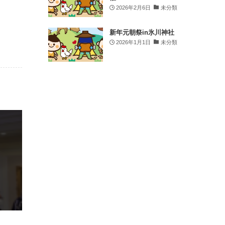
in 小江戸 川越.
2026年2月6日
未分類
2 weeks ago
.
新年元朝祭in氷川神社
2026年1月1日
未分類
皆さん、こんにちは！時の鐘マンだ🦸‍♂️
先日は、川越クリーンアップ委員会主催の清
掃活動に参加してきたぞ🧹✨
川越のまちは、たくさんの人の「きれいにし
たい」「守りたい」という想いで支えられて
いるんだ☝️
歴史ある蔵造りのまちなみも、地域のみなさ
んの力があってこそ、今の美しい姿を保てて
いるんだ🤝
時の鐘マンも、感謝の気持ちを込めて一緒に
清掃してきたぞ🫡
みんなが気持ちよく歩けるまち、また来たい
と思ってもらえるまちを、これからもみんな
で守っていこう💪