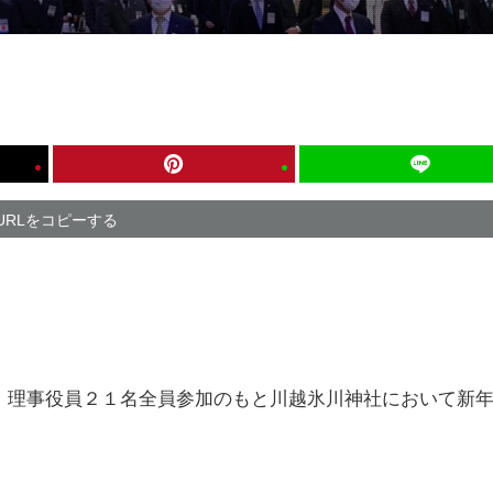
URLをコピーする
、理事役員２１名全員参加のもと川越氷川神社において新