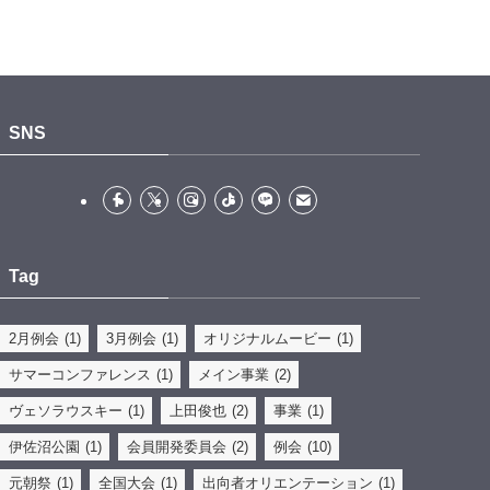
歴史ある蔵造りのまちなみも、地域のみなさ
んの力があってこそ、今の美しい姿を保てて
いるんだ🤝
時の鐘マンも、感謝の気持ちを込めて一緒に
清掃してきたぞ🫡
SNS
みんなが気持ちよく歩けるまち、また来たい
と思ってもらえるまちを、これからもみんな
で守っていこう💪
参加された皆さん、本当にお疲れさまでした
🙏✨
Tag
.
#川越青年会議所
#川越jc
#時の鐘マン
#フォ
2月例会
(1)
3月例会
(1)
オリジナルムービー
(1)
ロバ100
#相互フォロー
サマーコンファレンス
(1)
メイン事業
(2)
写真
ヴェソラウスキー
(1)
上田俊也
(2)
事業
(1)
View on Facebook
·
Share
伊佐沼公園
(1)
会員開発委員会
(2)
例会
(10)
時の鐘マン（公社）川越青年会議所
元朝祭
(1)
全国大会
(1)
出向者オリエンテーション
(1)