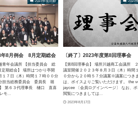
2023年度活動
202
3年8月例会 8月定期総会
〔終了〕2023年度第8回理事会
越青年会議所 【担当委員会 総
【第8回理事会】 場所川越商工会議所 
月定期総会】 場所はつかり亭開
議室開催２０２３年８月３日（木）時間
月１７日（木）時間１７時００分
０分から２０時５７分議案※議案につき
分担当総務委員会 委員長 堀
は、ボイスよりご覧いただけます。 the voic
会】 第６３代理事長 樋口 直喜
jaycee 〔会員ログインページ〕 なお、
モ...
閲覧につきましては...
2023年8月17日