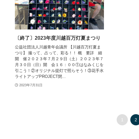
〔終了〕2023年度川越百万灯夏まつり
公益社団法人川越青年会議所 【川越百万灯夏ま
つり】 撮って、占って、彩る！！ 概 要詳 細
開 催２０２３年７月２９日（土）２０２３年７
月３０日（日）開 会１６：００①はなみくじを
引こう！②オリジナル提灯で照らそう！③花手水
ライトアップPROJECT閉...
2023年7月31日
1
2