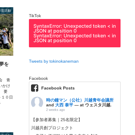
3年度活動
TikTok
SyntaxError: Unexpected token < in
JSON at position 0
SyntaxError: Unexpected token < in
JSON at position 0
Tweets by tokinokaneman
夢を
Facebook
会 青
いかけ
Facebook Posts
概 要
～１０日
時の鐘マン（公社）川越青年会議所
５
and
大西 泰平
— at ウェスタ川越.
2 weeks ago
【参加者募集｜25名限定】
川越共創プロジェクト