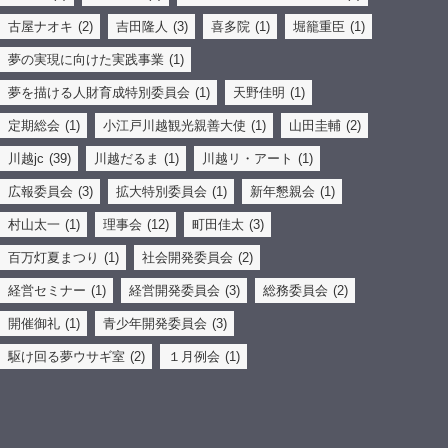
3 weeks ago
古屋ナオキ
(2)
吉田隆人
(3)
喜多院
(1)
堀籠重臣
(1)
.
夢の実現に向けた実践事業
(1)
／
夢を描ける人財育成特別委員会
(1)
天野佳明
(1)
Relay for Legacy 第６弾🎊
＼
定期総会
(1)
小江戸川越観光親善大使
(1)
山田圭輔
(2)
皆さん、こんばんは✨時の鐘マンだ🦸‍♂️
川越jc
(39)
川越だるま
(1)
川越リ・アート
(1)
ご縁を繋ぐ事業【Relay for Legacy】
広報委員会
(3)
拡大特別委員会
(1)
新年懇親会
(1)
第６弾は『呉服 笠間』様に行ってきたぞ🫡
村山太一
(1)
理事会
(12)
町田佳太
(3)
こちらは、明治43年創業の歴史ある素晴らし
百万灯夏まつり
(1)
社会開発委員会
(2)
い呉服店だったぞ🤝
経営セミナー
(1)
経営開発委員会
(3)
総務委員会
(2)
中でも川越唐桟という木綿を使った織物の美
しさには、時の鐘マンも心奪われたな🥺✨
開催御礼
(1)
青少年開発委員会
(3)
次回も楽しみにしてくれよな☝️
駆け回る夢ウサギ室
(2)
１月例会
(1)
.
Relay for Legacy👍🌈✨
.