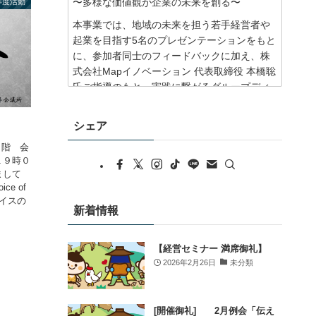
〜多様な価値観が企業の未来を創る〜
3年度活動
本事業では、地域の未来を担う若手経営者や
起業を目指す5名のプレゼンテーションをもと
に、参加者同士のフィードバックに加え、株
式会社Mapイノベーション 代表取締役 本橋聡
氏ご指導のもと、実践に繋がるグループディ
スカッションを行うことで、企業と地域の発
展に繋がる絆を深めていただきます。
シェア
さらに、株式会社スタメン 代表取締役 大西泰
２階 会
平氏を講師にお迎えし、「持続可能な企業経
１９時０
営の在り方」をテーマにご講演いただきま
まして
す。人と組織を繋ぐ経営の実践から、これか
e of
らの企業づくりや持続可能な企業経営の在り
ボイスの
新着情報
方を考えるきっかけを創出します。
このような方におすすめです！
【経営セミナー 満席御礼】
✔ 他業種の経営者・若手経営者と交流したい
2026年2月26日
未分類
方
✔ 新たなビジネスのヒントを得たい方
✔ 地域とのつながりを広げたい方
[開催御礼] 2月例会「伝え