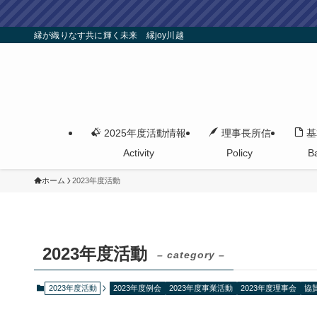
縁が織りなす共に輝く未来 縁joy川越
2025年度活動情報
理事長所信
基
Activity
Policy
B
ホーム
2023年度活動
2023年度活動
– category –
2023年度活動
2023年度例会
2023年度事業活動
2023年度理事会
協