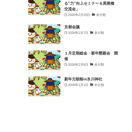
る“力”向上セミナー＆異業種
✔ 自社の強みや価値を見つめ直したい方
交流会」
✔ 持続可能な企業経営
...
もっと見る
2026年2月20日
未分類
Sign Up
京都会議
2026年2月7日
未分類
写真
View on Facebook
·
Share
１月定期総会・新年懇親会 開
催
時の鐘マン（公社）川越青年会議所
is
in 小江戸 川越.
2026年2月6日
未分類
2 weeks ago
.
新年元朝祭in氷川神社
2026年1月1日
未分類
皆さん、こんにちは！時の鐘マンだ🦸‍♂️
先日は、川越クリーンアップ委員会主催の清
掃活動に参加してきたぞ🧹✨
川越のまちは、たくさんの人の「きれいにし
たい」「守りたい」という想いで支えられて
いるんだ☝️