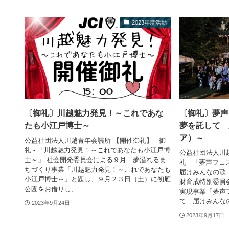
2023年度活動
〔御礼〕川越魅力発見！～これであな
〔御礼〕夢声
たも小江戸博士～
夢を託して 
ア）～
公益社団法人川越青年会議所 【開催御礼】 - 御
礼 - 「川越魅力発見！～これであなたも小江戸博
公益社団法人川越
士～」 社会開発委員会による９月 夢溢れるま
礼 - 「夢声
ちづくり事業「川越魅力発見！～これであなたも
届けみんなの歌
小江戸博士～」と題し、９月２３日（土）に初雁
財育成特別委員
公園をお借りし、...
実現事業「夢声
て 届けみんなの.
2023年9月24日
2023年9月17日