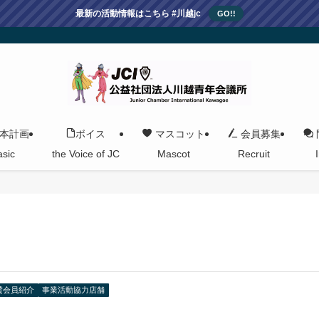
最新の活動情報はこちら #川越jc
GO!!
本計画
ボイス
マスコット
会員募集
asic
the Voice of JC
Mascot
Recruit
賛会員紹介
事業活動協力店舗