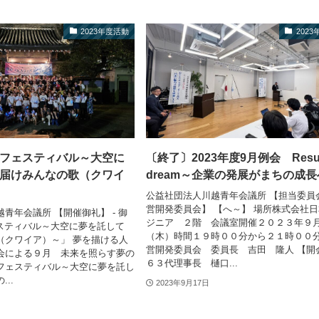
2023年度活動
202
フェスティバル～大空に
〔終了〕2023年度9月例会 Result 
届けみんなの歌（クワイ
dream～企業の発展がまちの成
公益社団法人川越青年会議所 【担当委員
営開発委員会】 【へ～】 場所株式会社
青年会議所 【開催御礼】 - 御
ジニア ２階 会議室開催２０２３年９
フェスティバル～大空に夢を託して
（木）時間１９時００分から２１時００
（クワイア）～」 夢を描ける人
営開発委員会 委員長 吉田 隆人 【開
会による９月 未来を照らす夢の
６３代理事長 樋口...
フェスティバル～大空に夢を託し
..
2023年9月17日