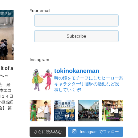
Your email:
3年度活動
Instagram
of a
tokinokaneman
長へ～
時の鐘をモチーフにしたヒーロー系
キャラクター❗️川越jcの活動など投
会 経
稿していくぞ❗️
日本エコ
月１４日
分担当経
会】 第
さらに読み込む
Instagram でフォロー