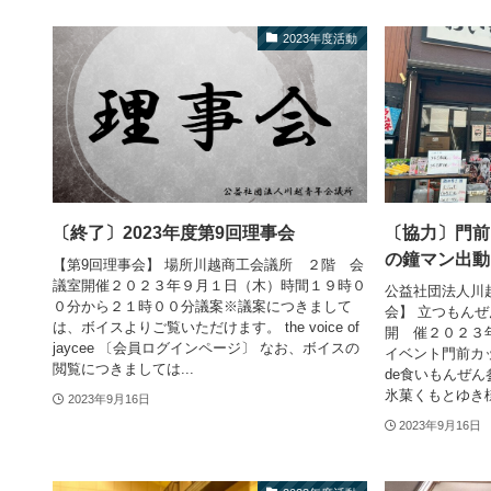
2023年度活動
〔終了〕2023年度第9回理事会
〔協力〕門前
の鐘マン出動
【第9回理事会】 場所川越商工会議所 ２階 会
議室開催２０２３年９月１日（木）時間１９時０
公益社団法人川
０分から２１時００分議案※議案につきまして
会】 立つもんぜ
は、ボイスよりご覧いただけます。 the voice of
開 催２０２３
jaycee 〔会員ログインページ〕 なお、ボイスの
イベント門前カ
閲覧につきましては...
de食いもんぜ
氷菓くもとゆき様
2023年9月16日
2023年9月16日