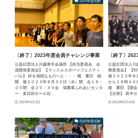
2023年度活動
〔終了〕2023年度会員チャレンジ事業
〔終了〕202
公益社団法人川越青年会議所 【担当委員会 会
公益社団法人川
員開発委員会】 【マッスルスポーツフェスティ
務委員会】 【8
バル】 絆を強固なものへと・・・ 概 要詳 細
催２０２３年８
開 催２０２３年８月３０日（水）開 会１９：
から１８時４０
００閉 会２０：４５会 場農業ふれあいセンタ
籠 重臣 【開
ー 多目的ホール住...
【次第】 前半セレ
2023年9月3日
2023年8月24日
2023年度活動