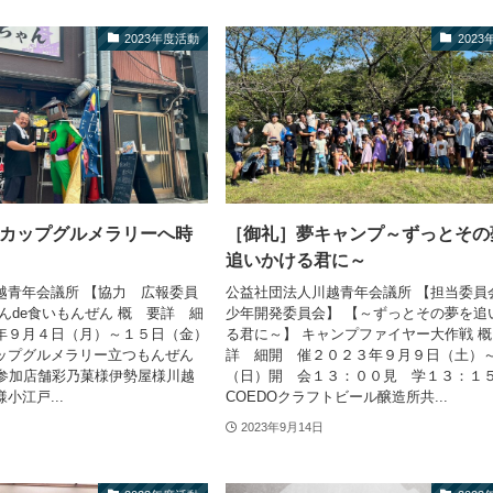
2023年度活動
202
カップグルメラリーへ時
［御礼］夢キャンプ～ずっとその
追いかける君に～
越青年会議所 【協力 広報委員
公益社団法人川越青年会議所 【担当委員
んde食いもんぜん 概 要詳 細
少年開発委員会】 【～ずっとその夢を追
年９月４日（月）～１５日（金）
る君に～】 キャンプファイヤー大作戦 
ップグルメラリー立つもんぜん
詳 細開 催２０２３年９月９日（土）
ん参加店舗彩乃菓様伊勢屋様川越
（日）開 会１３：００見 学１３：１
小江戸...
COEDOクラフトビール醸造所共...
2023年9月14日