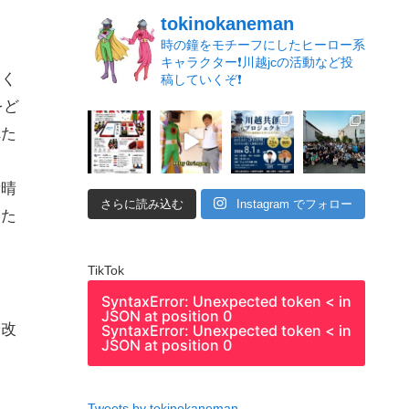
tokinokaneman
時の鐘をモチーフにしたヒーロー系
キャラクター❗️川越jcの活動など投
拓く
稿していくぞ❗️
をど
れた
素晴
さらに読み込む
Instagram でフォロー
いた
TikTok
SyntaxError: Unexpected token < in
JSON at position 0
や改
SyntaxError: Unexpected token < in
JSON at position 0
Tweets by tokinokaneman