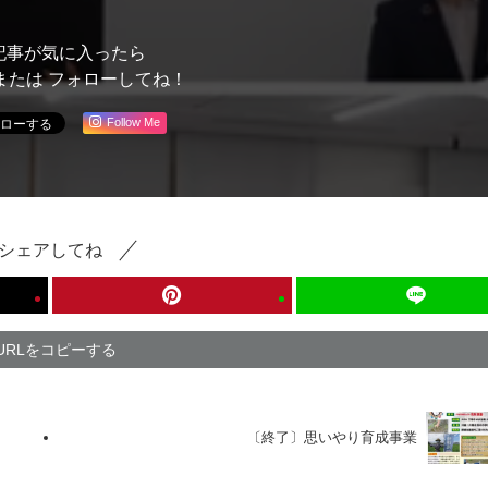
記事が気に入ったら
または フォローしてね！
Follow Me
シェアしてね
URLをコピーする
〔終了〕思いやり育成事業