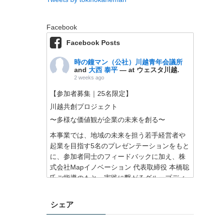
Facebook
Facebook Posts
時の鐘マン（公社）川越青年会議所
and
大西 泰平
— at ウェスタ川越.
2 weeks ago
【参加者募集｜25名限定】
川越共創プロジェクト
〜多様な価値観が企業の未来を創る〜
本事業では、地域の未来を担う若手経営者や
起業を目指す5名のプレゼンテーションをもと
に、参加者同士のフィードバックに加え、株
式会社Mapイノベーション 代表取締役 本橋聡
氏ご指導のもと、実践に繋がるグループディ
スカッションを行うことで、企業と地域の発
展に繋がる絆を深めていただきます。
シェア
さらに、株式会社スタメン 代表取締役 大西泰