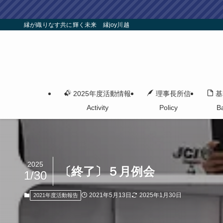
縁が織りなす共に輝く未来 縁joy川越
2025年度活動情報
理事長所信
基
Activity
Policy
B
2025
〔終了〕５月例会
1/30
2021年5月13日
2025年1月30日
2021年度活動報告