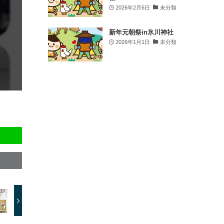
in 小江戸 川越.
2026年2月6日
未分類
2 weeks ago
.
新年元朝祭in氷川神社
2026年1月1日
未分類
皆さん、こんにちは！時の鐘マンだ🦸‍♂️
先日は、川越クリーンアップ委員会主催の清
掃活動に参加してきたぞ🧹✨
川越のまちは、たくさんの人の「きれいにし
たい」「守りたい」という想いで支えられて
いるんだ☝️
歴史ある蔵造りのまちなみも、地域のみなさ
んの力があってこそ、今の美しい姿を保てて
いるんだ🤝
時の鐘マンも、感謝の気持ちを込めて一緒に
清掃してきたぞ🫡
みんなが気持ちよく歩けるまち、また来たい
と思ってもらえるまちを、これからもみんな
で守っていこう💪