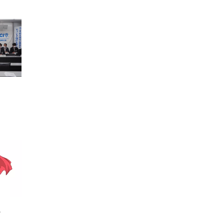
第６弾は『呉服 笠間』様に行ってきたぞ🫡
こちらは、明治43年創業の歴史ある素晴らし
い呉服店だったぞ🤝
中でも川越唐桟という木綿を使った織物の美
しさには、時の鐘マンも心奪われたな🥺✨
次回も楽しみにしてくれよな☝️
.
Relay for Legacy👍🌈✨
.
後援：川越市・(公社)小江戸川越観光協会・川
越商工会議所
.
#呉服笠間
#川越唐桟
#川越青年会議所
#川越
jc
#フォローバック100
動画
View on Facebook
·
Share
定