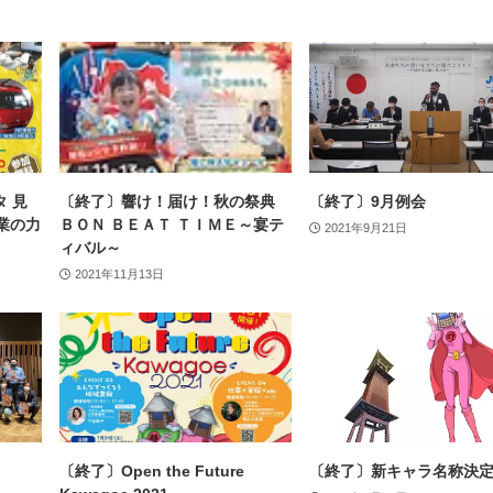
タ 見
〔終了〕響け！届け！秋の祭典
〔終了〕9月例会
業の力
ＢＯＮ ＢＥＡＴ ＴＩＭＥ～宴テ
2021年9月21日
ィバル～​
2021年11月13日
〔終了〕Open the Future​
​〔終了〕新キャラ名称決