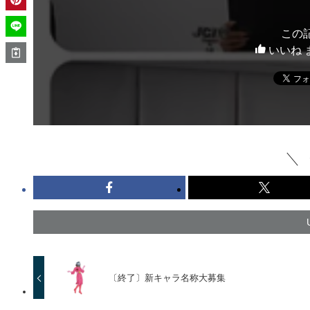
この
いいね 
〔終了〕新キャラ名称大募集