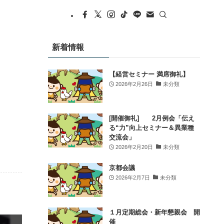
平氏を講師にお迎えし、「持続可能な企業経
営の在り方」をテーマにご講演いただきま
す。人と組織を繋ぐ経営の実践から、これか
らの企業づくりや持続可能な企業経営の在り
新着情報
方を考えるきっかけを創出します。
このような方におすすめです！
【経営セミナー 満席御礼】
✔ 他業種の経営者・若手経営者と交流したい
2026年2月26日
未分類
方
✔ 新たなビジネスのヒントを得たい方
✔ 地域とのつながりを広げたい方
[開催御礼] 2月例会「伝え
る“力”向上セミナー＆異業種
✔ 自社の強みや価値を見つめ直したい方
交流会」
✔ 持続可能な企業経営
...
もっと見る
2026年2月20日
未分類
Sign Up
京都会議
2026年2月7日
未分類
写真
View on Facebook
·
Share
１月定期総会・新年懇親会 開
催
時の鐘マン（公社）川越青年会議所
is