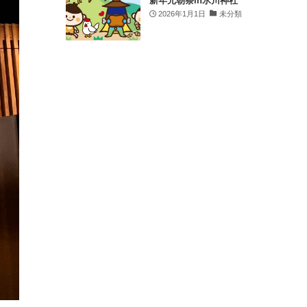
新年元朝祭in氷川神社
2026年1月1日
未分類
皆さん、こんにちは！時の鐘マンだ🦸‍♂️
先日は、川越クリーンアップ委員会主催の清
掃活動に参加してきたぞ🧹✨
川越のまちは、たくさんの人の「きれいにし
たい」「守りたい」という想いで支えられて
いるんだ☝️
歴史ある蔵造りのまちなみも、地域のみなさ
んの力があってこそ、今の美しい姿を保てて
いるんだ🤝
時の鐘マンも、感謝の気持ちを込めて一緒に
清掃してきたぞ🫡
みんなが気持ちよく歩けるまち、また来たい
と思ってもらえるまちを、これからもみんな
で守っていこう💪
参加された皆さん、本当にお疲れさまでした
🙏✨
.