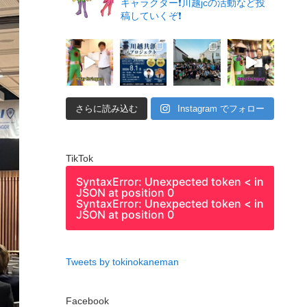
キャラクター❗️川越jcの活動など投
稿していくぞ❗️
さらに読み込む
Instagram でフォロー
TikTok
SyntaxError: Unexpected token < in
JSON at position 0
SyntaxError: Unexpected token < in
JSON at position 0
Tweets by tokinokaneman
Facebook