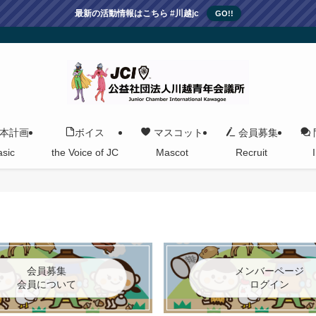
最新の活動情報はこちら #川越jc
GO!!
本計画
ボイス
マスコット
会員募集
asic
the Voice of JC
Mascot
Recruit
会員募集
メンバーページ
会員について
ログイン