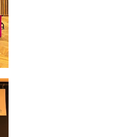
中でも川越唐桟という木綿を使った織物の美
しさには、時の鐘マンも心奪われたな🥺✨
次回も楽しみにしてくれよな☝️
.
Relay for Legacy👍🌈✨
.
後援：川越市・(公社)小江戸川越観光協会・川
越商工会議所
.
#呉服笠間
#川越唐桟
#川越青年会議所
#川越
jc
#フォローバック100
動画
View on Facebook
·
Share
時の鐘マン（公社）川越青年会議所
1 month ago