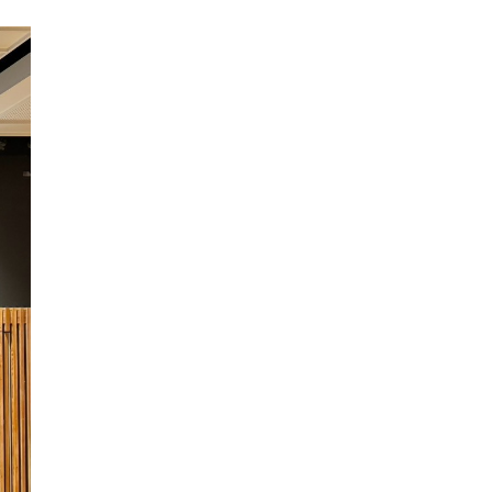
#川越青年会議所
#川越jc
#時の鐘マン
#フォ
ロバ100
#相互フォロー
写真
View on Facebook
·
Share
時の鐘マン（公社）川越青年会議所
3 weeks ago
.
／
Relay for Legacy 第６弾🎊
＼
皆さん、こんばんは✨時の鐘マンだ🦸‍♂️
ご縁を繋ぐ事業【Relay for Legacy】
第６弾は『呉服 笠間』様に行ってきたぞ🫡
こちらは、明治43年創業の歴史ある素晴らし
い呉服店だったぞ🤝