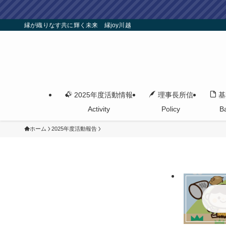
縁が織りなす共に輝く未来 縁joy川越
2025年度活動情報
理事長所信
基
Activity
Policy
B
ホーム
2025年度活動報告