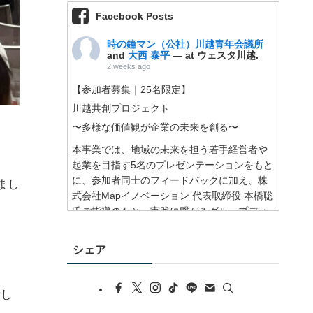
Facebook Posts
時の鐘マン（公社）川越青年会議所
and
大西 泰平
— at ウェスタ川越.
2 weeks ago
【参加者募集｜25名限定】
川越共創プロジェクト
〜多様な価値観が企業の未来を創る〜
本事業では、地域の未来を担う若手経営者や
起業を目指す5名のプレゼンテーションをもと
に、参加者同士のフィードバックに加え、株
まし
式会社Mapイノベーション 代表取締役 本橋聡
氏ご指導のもと、実践に繋がるグループディ
スカッションを行うことで、企業と地域の発
展に繋がる絆を深めていただきます。
シェア
さらに、株式会社スタメン 代表取締役 大西泰
平氏を講師にお迎えし、「持続可能な企業経
営の在り方」をテーマにご講演いただきま
話し
す。人と組織を繋ぐ経営の実践から、これか