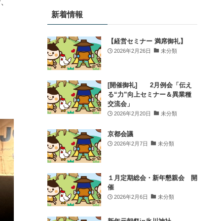
で、
らの企業づくりや持続可能な企業経営の在り
新着情報
方を考えるきっかけを創出します。
このような方におすすめです！
【経営セミナー 満席御礼】
✔ 他業種の経営者・若手経営者と交流したい
2026年2月26日
未分類
方
✔ 新たなビジネスのヒントを得たい方
✔ 地域とのつながりを広げたい方
[開催御礼] 2月例会「伝え
る“力”向上セミナー＆異業種
✔ 自社の強みや価値を見つめ直したい方
交流会」
✔ 持続可能な企業経営
...
もっと見る
2026年2月20日
未分類
Sign Up
京都会議
2026年2月7日
未分類
写真
View on Facebook
·
Share
１月定期総会・新年懇親会 開
催
時の鐘マン（公社）川越青年会議所
is
in 小江戸 川越.
2026年2月6日
未分類
2 weeks ago
.