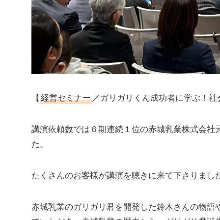
【
経営セミナー
／ガリガリくん成功者に学ぶ！社
講演依頼数では６期連続１位の赤城乳業株式会社
た。
たくさんのお客様が講演を聴きに来て下さりまし
赤城乳業のガリガリ君を開発した鈴木さんの物語