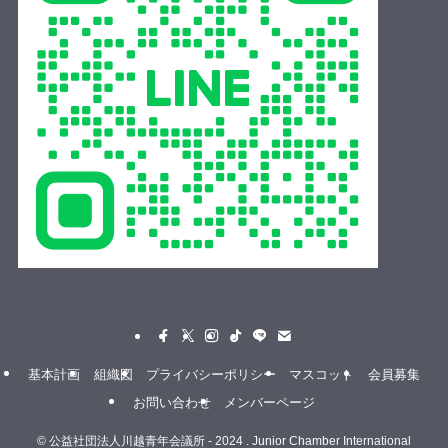
Relay for Legacy 第６弾🎊
＼
皆さん、こんばんは✨時の鐘マンだ🦸‍♂️
ご縁を繋ぐ事業【Relay for Legacy】
第６弾は『呉服 笠間』様に行ってきたぞ🫡
こちらは、明治43年創業の歴史ある素晴らしい呉服店
だったぞ🤝
中でも川越唐桟という木綿を使った織物の美しさに
は、時の鐘マンも心奪われたな🥺✨
次回も楽しみにしてくれよな☝️
.
Relay for Legacy👍🌈✨
基本計画
組織図
プライバシーポリシー
マスコット
会員募集
.
お問い合わせ
メンバーページ
後援：川越市・(公社)小江戸川越観光協会・川越商工会
©
公益社団法人川越青年会議所 - 2024 . Junior Chamber International