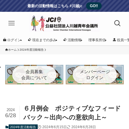
最新の活動情報はこちら #川越jc
GO!!
ログイン
現在までの歩み
活動情報
理事長所信
役員一
ホーム
2024年度活動報告
会員募集
メンバーページ
会員について
ログイン
６月例会 ポジティブなフィード
2024
6/28
バック～出向への意欲向上～
2024年6月15日
2024年6月28日
2024年度活動報告