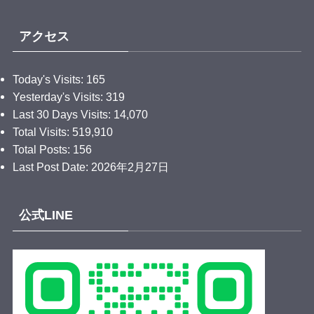
時の鐘マンも、感謝の気持ちを込めて一緒に清掃して
きたぞ🫡
アクセス
みんなが気持ちよく歩けるまち、また来たいと思って
もらえるまちを、これからもみんなで守っていこう💪
Today's Visits:
165
参加された皆さん、本当にお疲れさまでした🙏✨
Yesterday's Visits:
319
Last 30 Days Visits:
14,070
.
Total Visits:
519,910
#川越青年会議所
#川越jc
#時の鐘マン
#フォロバ100
#
Total Posts:
156
相互フォロー
Last Post Date:
2026年2月27日
写真
View on Facebook
·
Share
公式LINE
時の鐘マン（公社）川越青年会議所
4 weeks ago
.
／