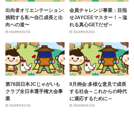
出向者オリエンテーション:
会員チャレンジ事業：目指
挑戦する私〜自己成長と出
せJAYCEEマスター！～溢
向への道〜
れる真心GETだぜ～
2024年9月27日
2024年9月20日
第76回日本JCじゃがいも
9月例会:多様な意見で成長
クラブ全日本選手権大会事
する社会～これからの時代
業
に適応するために～
2024年9月17日
2024年9月12日