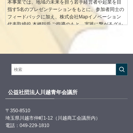
本事業では、地域の未来を担う若手経営者や起業を目
指す5名のプレゼンテーションをもとに、参加者同士の
フィードバックに加え、株式会社Mapイノベーション
代表取締役 本橋聡氏ご指導のもと、実践に繋がるグル
ープディスカッションを行うことで、企業と地域の発
展に繋がる絆を深めていただきます。
さらに、株式会社スタメン 代表取締役 大西泰平氏を講
師にお迎えし、「持続可能な企業経営の在り方」をテ
ーマにご講演いただきます。人と組織を繋ぐ経営の実
践から、これからの企業づくりや持続可能な企業経営
の在り方を考えるきっかけを創出します。
このような方におすすめです！
公益社団法人川越青年会議所
✔ 他業種の経営者・若手経営者と交流したい方
✔ 新たなビジネスのヒントを得たい方
〒350-8510
✔ 地域とのつながりを広げたい方
埼玉県川越市仲町1-12（川越商工会議所内）
✔ 自社の強みや価値を見つめ直したい方
電話：049-229-1810
✔ 持続可能な企業経営
...