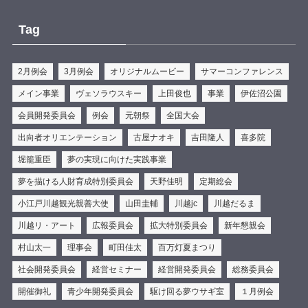
もっと見る
Sign Up
Tag
写真
2月例会
3月例会
オリジナルムービー
サマーコンファレンス
View on Facebook
·
Share
メイン事業
ヴェソラウスキー
上田俊也
事業
伊佐沼公園
時の鐘マン（公社）川越青年会議所
is in 小江戸 川越.
会員開発委員会
例会
元朝祭
全国大会
2 weeks ago
出向者オリエンテーション
古屋ナオキ
吉田隆人
喜多院
.
堀籠重臣
夢の実現に向けた実践事業
皆さん、こんにちは！時の鐘マンだ🦸‍♂️
夢を描ける人財育成特別委員会
天野佳明
定期総会
先日は、川越クリーンアップ委員会主催の清掃活動に
小江戸川越観光親善大使
山田圭輔
川越jc
川越だるま
参加してきたぞ🧹✨
川越リ・アート
広報委員会
拡大特別委員会
新年懇親会
川越のまちは、たくさんの人の「きれいにしたい」
村山太一
理事会
町田佳太
百万灯夏まつり
「守りたい」という想いで支えられているんだ☝️
社会開発委員会
経営セミナー
経営開発委員会
総務委員会
歴史ある蔵造りのまちなみも、地域のみなさんの力が
開催御礼
青少年開発委員会
駆け回る夢ウサギ室
１月例会
あってこそ、今の美しい姿を保てているんだ🤝