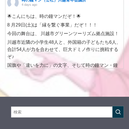
時の鐘マン（公社）川越青年会議所
4 days ago
🌟こんにちは、時の鐘マンだぞ！🌟
8 月29日(土)は「縁を繋ぐ事業」だぞ！！！
今回の舞台は、 川越市グリーンツーリズム拠点施設！
川越市近隣の小学生48人と、外国籍の子どもたち6人、
合計54人が力を合わせて、巨大ドミノ作りに挑戦する
ぞ♪
国旗や「違いを力に」の文字、そして時の鐘マン・鐘
美まで、
みんなで一つの作品を完成させるんだ！
ドミノ作りを通して、
考える力・協力する力・仲間を思いやる心を育み、 国
や言葉の違いを超えて、新しい「縁」をつないでいく
ぞ！！
そしてドミノが完成した後は… ブラジル料理にチャレ
ンジ🇧🇷！！