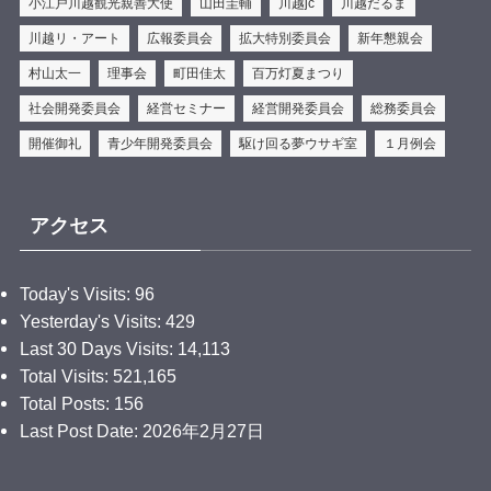
小江戸川越観光親善大使
山田圭輔
川越jc
川越だるま
.
／
川越リ・アート
広報委員会
拡大特別委員会
新年懇親会
Relay for Legacy 第７弾🎊
村山太一
理事会
町田佳太
百万灯夏まつり
＼
社会開発委員会
経営セミナー
経営開発委員会
総務委員会
皆さん、こんにちは✨時の鐘マンだ🦸‍♂️
開催御礼
青少年開発委員会
駆け回る夢ウサギ室
１月例会
ご縁を繋ぐ事業【Relay for Legacy】
第７弾は『和菓子屋カフェ彩乃菓』様に行ってきたぞ
アクセス
🫡
川越が大好きで歴史を残して行くために商店街の副会
Today's Visits:
96
長をやっていたり様々なところで活躍している店主に
Yesterday's Visits:
429
拍手👏
Last 30 Days Visits:
14,113
そして地元の食材や旬な果物を使った美味しそうなお
Total Visits:
521,165
菓子の数々に、時の鐘マンもお腹が鳴りっぱなしだっ
Total Posts:
156
たぞ🤤
Last Post Date:
2026年2月27日
次回も楽しみにしてくれよな☝️