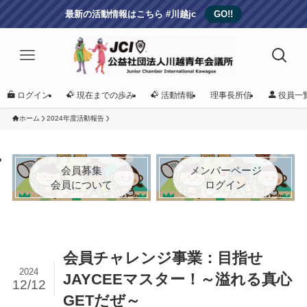
最新の活動情報はこちら #川越jc
GO!!
ログイン
現在までの歩み
活動情報
理事長所信
役員一
ホーム
2024年度活動報告
会員募集
メンバーページ
会員について
ログイン
会員チャレンジ事業：目指せ
2024
JAYCEEマスター！～溢れる真心
12/12
GETだぜ～