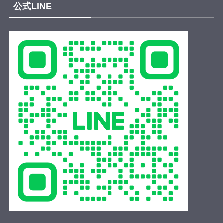
.
公式LINE
Relay for Legacy👍🌈✨
.
後援：川越市・(公社)小江戸川越観光協会・川越商工会
議所
.
#呉服笠間
#川越唐桟
#川越青年会議所
#川越jc
#フォロ
ーバック100
動画
View on Facebook
·
Share
時の鐘マン（公社）川越青年会議所
and
大西 泰平
—
at ウェスタ川越.
2 weeks ago
【参加者募集｜25名限定】
川越共創プロジェクト