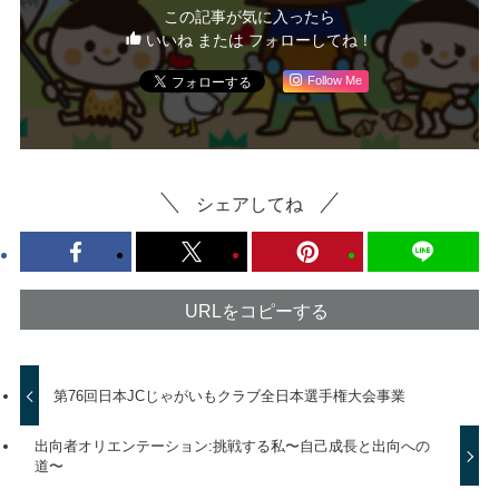
この記事が気に入ったら
いいね または フォローしてね！
Follow Me
シェアしてね
URLをコピーする
第76回日本JCじゃがいもクラブ全日本選手権大会事業
出向者オリエンテーション:挑戦する私〜自己成長と出向への
道〜