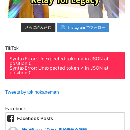
さらに読み込む
Instagram でフォロー
TikTok
SyntaxError: Unexpected token < in JSON at
position 0
SyntaxError: Unexpected token < in JSON at
position 0
Tweets by tokinokaneman
Facebook
Facebook Posts