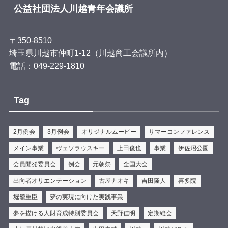
公益社団法人川越青年会議所
みんなでシュラスコとパステウを作って、
最後は笑顔で「いただきます！」 🍖✨
〒350-8510
一緒に作って、
埼玉県川越市仲町1-12（川越商工会議所内）
一緒に食べて、
電話：049-229-1810
一緒に笑う。
きっと忘れられない夏の思い出になるぞ！！
Tag
「違いを力に。仲間と作る最高のゴール！」
時の鐘マンも会場でみんなを待っているぞ！！✨✨
2月例会
3月例会
オリジナルムービー
サマーコンファレンス
#
...
もっと見る
メイン事業
ヴェソラウスキー
上田俊也
事業
伊佐沼公園
写真
会員開発委員会
例会
元朝祭
全国大会
View on Facebook
·
Share
出向者オリエンテーション
古屋ナオキ
吉田隆人
喜多院
時の鐘マン（公社）川越青年会議所
is at 彩乃菓
堀籠重臣
夢の実現に向けた実践事業
AYANOKA.
夢を描ける人財育成特別委員会
天野佳明
定期総会
4 days ago