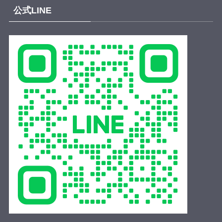
.
公式LINE
Relay for Legacy👍🌈✨
.
後援：川越市・(公社)小江戸川越観光協会・川越商工会
議所
.
#呉服笠間
#川越唐桟
#川越青年会議所
#川越jc
#フォロ
ーバック100
動画
View on Facebook
·
Share
時の鐘マン（公社）川越青年会議所
and
大西 泰平
—
at ウェスタ川越.
2 weeks ago
【参加者募集｜25名限定】
川越共創プロジェクト