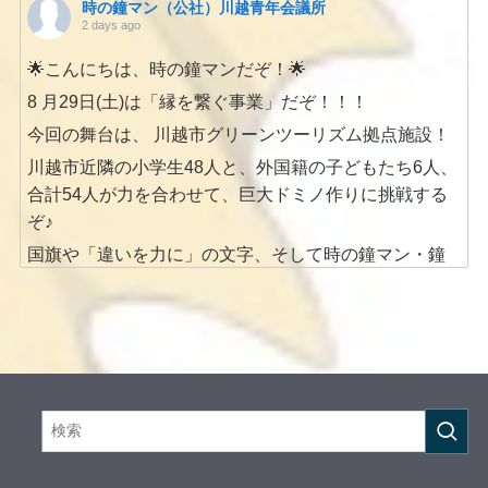
時の鐘マン（公社）川越青年会議所
2 days ago
🌟こんにちは、時の鐘マンだぞ！🌟
8 月29日(土)は「縁を繋ぐ事業」だぞ！！！
今回の舞台は、 川越市グリーンツーリズム拠点施設！
川越市近隣の小学生48人と、外国籍の子どもたち6人、
合計54人が力を合わせて、巨大ドミノ作りに挑戦する
ぞ♪
国旗や「違いを力に」の文字、そして時の鐘マン・鐘
美まで、
みんなで一つの作品を完成させるんだ！
ドミノ作りを通して、
考える力・協力する力・仲間を思いやる心を育み、 国
や言葉の違いを超えて、新しい「縁」をつないでいく
ぞ！！
そしてドミノが完成した後は… ブラジル料理にチャレ