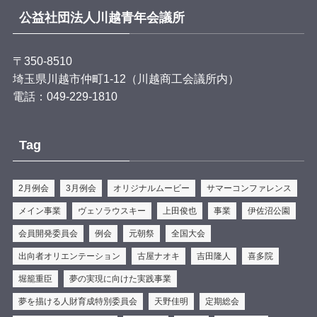
ンジ🇧🇷！！
公益社団法人川越青年会議所
みんなでシュラスコとパステウを作って、
最後は笑顔で「いただきます！」 🍖✨
〒350-8510
一緒に作って、
埼玉県川越市仲町1-12（川越商工会議所内）
一緒に食べて、
電話：049-229-1810
一緒に笑う。
きっと忘れられない夏の思い出になるぞ！！
Tag
「違いを力に。仲間と作る最高のゴール！」
時の鐘マンも会場でみんなを待っているぞ！！✨✨
2月例会
3月例会
オリジナルムービー
サマーコンファレンス
#
...
もっと見る
メイン事業
ヴェソラウスキー
上田俊也
事業
伊佐沼公園
写真
会員開発委員会
例会
元朝祭
全国大会
View on Facebook
·
Share
出向者オリエンテーション
古屋ナオキ
吉田隆人
喜多院
時の鐘マン（公社）川越青年会議所
is at 彩乃菓
堀籠重臣
夢の実現に向けた実践事業
AYANOKA.
夢を描ける人財育成特別委員会
天野佳明
定期総会
3 days ago