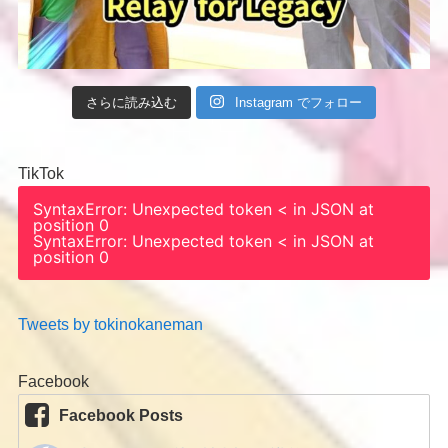
さらに読み込む
Instagram でフォロー
TikTok
SyntaxError: Unexpected token < in JSON at
position 0
SyntaxError: Unexpected token < in JSON at
position 0
Tweets by tokinokaneman
Facebook
Facebook Posts