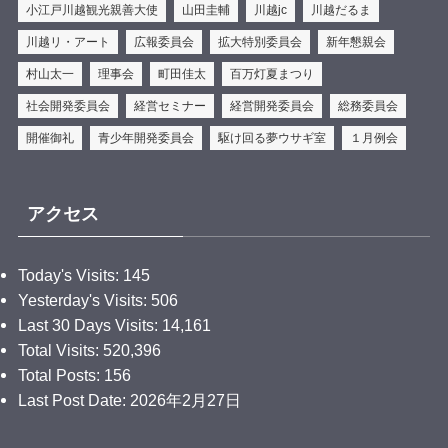
小江戸川越観光親善大使
山田圭輔
川越jc
川越だるま
.
／
川越リ・アート
広報委員会
拡大特別委員会
新年懇親会
Relay for Legacy 第７弾🎊
村山太一
理事会
町田佳太
百万灯夏まつり
＼
社会開発委員会
経営セミナー
経営開発委員会
総務委員会
皆さん、こんにちは✨時の鐘マンだ🦸‍♂️
開催御礼
青少年開発委員会
駆け回る夢ウサギ室
１月例会
ご縁を繋ぐ事業【Relay for Legacy】
第７弾は『和菓子屋カフェ彩乃菓』様に行ってきたぞ
アクセス
🫡
川越が大好きで歴史を残して行くために商店街の副会
Today's Visits:
145
長をやっていたり様々なところで活躍している店主に
Yesterday's Visits:
506
拍手👏
Last 30 Days Visits:
14,161
そして地元の食材や旬な果物を使った美味しそうなお
Total Visits:
520,396
菓子の数々に、時の鐘マンもお腹が鳴りっぱなしだっ
Total Posts:
156
たぞ🤤
Last Post Date:
2026年2月27日
次回も楽しみにしてくれよな☝️