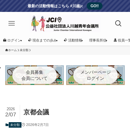
最新の活動情報はこちら #川越jc
GO!!
ログイン
現在までの歩み
活動情報
理事長所信
役員一
ホーム
未分類
会員募集
メンバーページ
会員について
ログイン
2026
京都会議
2/07
2026年2月7日
未分類